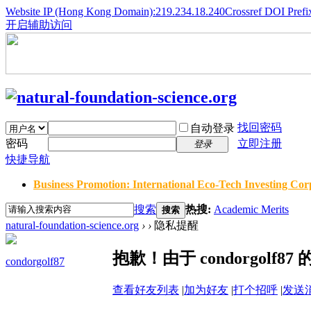
Website IP (Hong Kong Domain):219.234.18.240
Crossref DOI Prefi
开启辅助访问
找回密码
自动登录
密码
立即注册
登录
快捷导航
Business Promotion: International Eco-Tech Investing Corp
搜索
热搜:
Academic Merits
搜索
natural-foundation-science.org
›
›
隐私提醒
抱歉！由于 condorgol
condorgolf87
查看好友列表
|
加为好友
|
打个招呼
|
发送