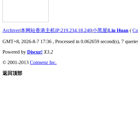
Archiver
|
本网站香港主机IP:219.234.18.240
|
小黑屋
|
Liu Huan
(
Co
GMT+8, 2026-8-7 17:36
, Processed in 0.062659 second(s), 7 queries
Powered by
Discuz!
X3.2
© 2001-2013
Comsenz Inc.
返回顶部