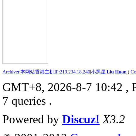
Archiver
|
本网站香港主机IP:219.234.18.240
|
小黑屋
|
Liu Huan
(
Co
GMT+8, 2026-8-7 10:42
, 
7 queries .
Powered by
Discuz!
X3.2