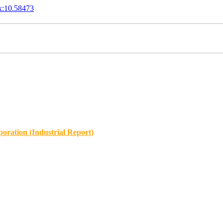
x:10.58473
oration (Industrial Report)