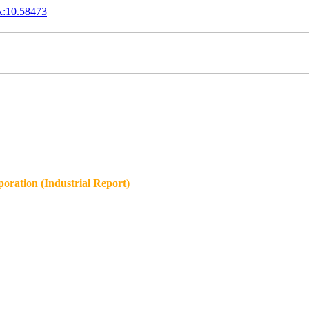
x:10.58473
oration (Industrial Report)