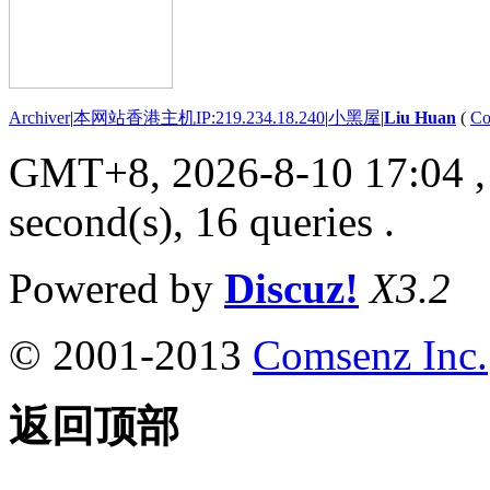
Archiver
|
本网站香港主机IP:219.234.18.240
|
小黑屋
|
Liu Huan
(
Co
GMT+8, 2026-8-10 17:04
,
second(s), 16 queries .
Powered by
Discuz!
X3.2
© 2001-2013
Comsenz Inc.
返回顶部