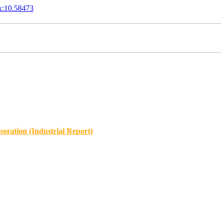
x:10.58473
oration (Industrial Report)