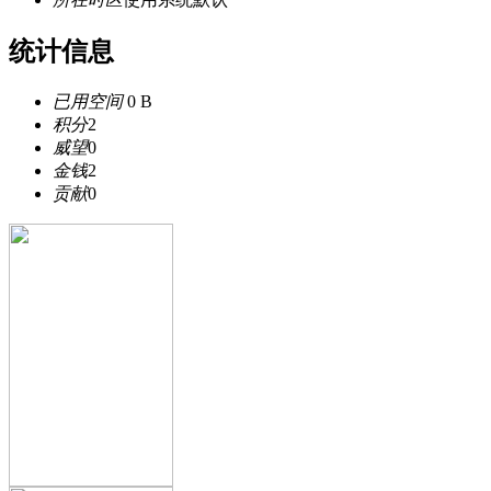
统计信息
已用空间
0 B
积分
2
威望
0
金钱
2
贡献
0