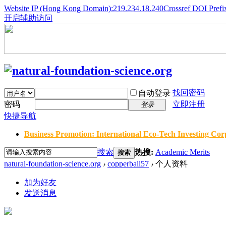
Website IP (Hong Kong Domain):219.234.18.240
Crossref DOI Prefi
开启辅助访问
找回密码
自动登录
密码
立即注册
登录
快捷导航
Business Promotion: International Eco-Tech Investing Corp
搜索
热搜:
Academic Merits
搜索
natural-foundation-science.org
›
copperball57
›
个人资料
加为好友
发送消息