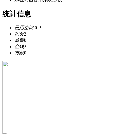
统计信息
已用空间
0 B
积分
2
威望
0
金钱
2
贡献
0