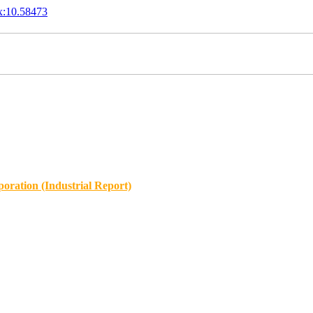
x:10.58473
oration (Industrial Report)