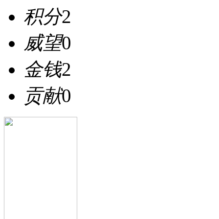
积分
2
威望
0
金钱
2
贡献
0