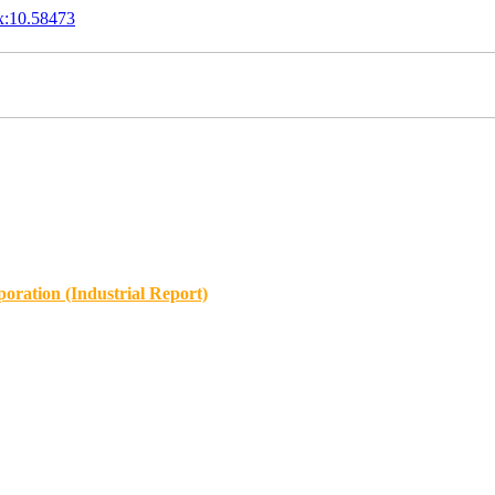
x:10.58473
oration (Industrial Report)