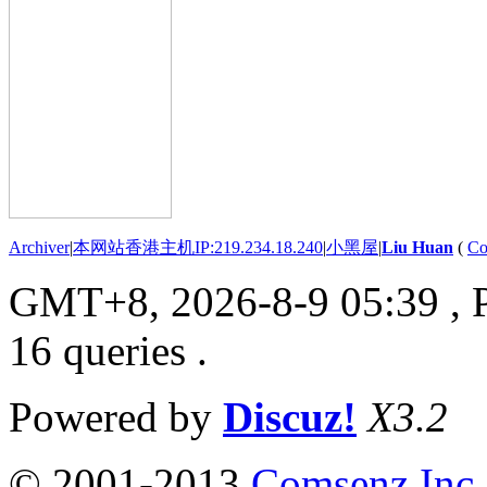
Archiver
|
本网站香港主机IP:219.234.18.240
|
小黑屋
|
Liu Huan
(
Co
GMT+8, 2026-8-9 05:39
, 
16 queries .
Powered by
Discuz!
X3.2
© 2001-2013
Comsenz Inc.