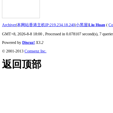
Archiver
|
本网站香港主机IP:219.234.18.240
|
小黑屋
|
Liu Huan
(
Co
GMT+8, 2026-8-8 18:00
, Processed in 0.078107 second(s), 7 queries
Powered by
Discuz!
X3.2
© 2001-2013
Comsenz Inc.
返回顶部