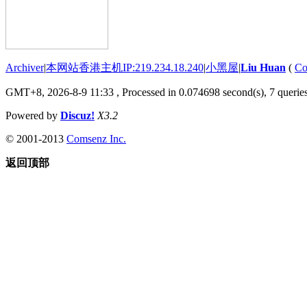
Archiver
|
本网站香港主机IP:219.234.18.240
|
小黑屋
|
Liu Huan
(
Co
GMT+8, 2026-8-9 11:33
, Processed in 0.074698 second(s), 7 queries
Powered by
Discuz!
X3.2
© 2001-2013
Comsenz Inc.
返回顶部