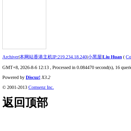
Archiver
|
本网站香港主机IP:219.234.18.240
|
小黑屋
|
Liu Huan
(
Co
GMT+8, 2026-8-6 12:13
, Processed in 0.084470 second(s), 16 querie
Powered by
Discuz!
X3.2
© 2001-2013
Comsenz Inc.
返回顶部