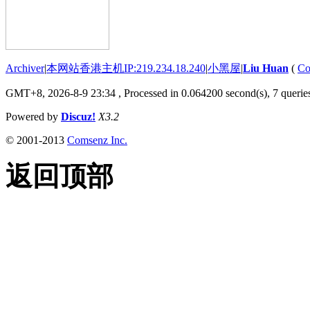
Archiver
|
本网站香港主机IP:219.234.18.240
|
小黑屋
|
Liu Huan
(
Co
GMT+8, 2026-8-9 23:34
, Processed in 0.064200 second(s), 7 queries
Powered by
Discuz!
X3.2
© 2001-2013
Comsenz Inc.
返回顶部