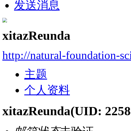
发送消息
xitazReunda
http://natural-foundation-s
主题
个人资料
xitazReunda
(UID: 2258