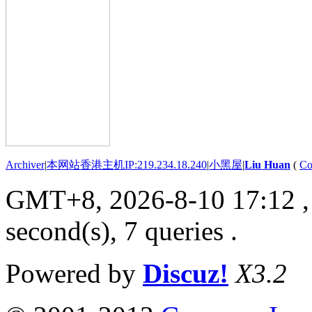
Archiver
|
本网站香港主机IP:219.234.18.240
|
小黑屋
|
Liu Huan
(
Co
GMT+8, 2026-8-10 17:12
,
second(s), 7 queries .
Powered by
Discuz!
X3.2