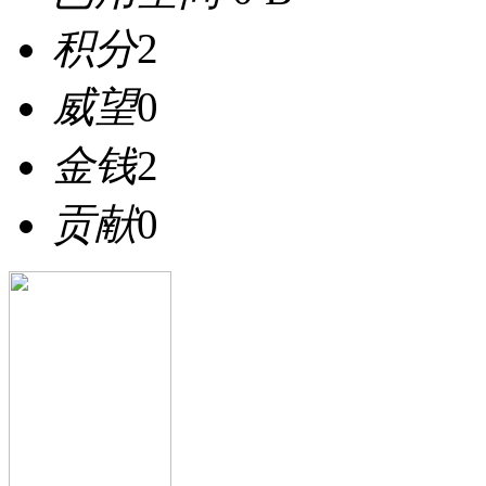
积分
2
威望
0
金钱
2
贡献
0