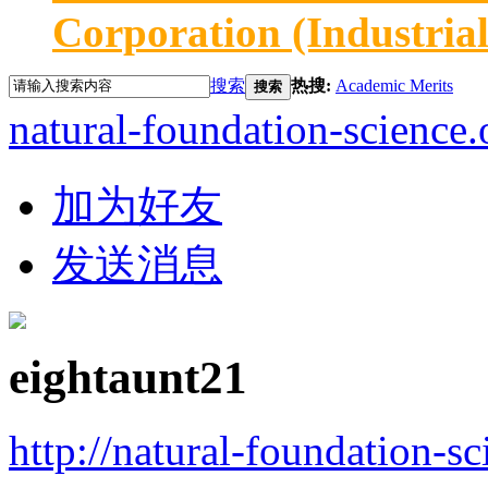
Corporation (Industria
搜索
热搜:
Academic Merits
搜索
natural-foundation-science.
加为好友
发送消息
eightaunt21
http://natural-foundation-s