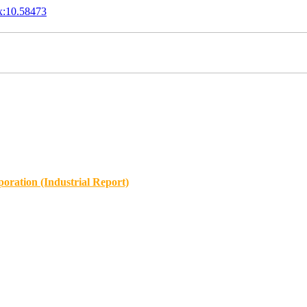
x:10.58473
oration (Industrial Report)