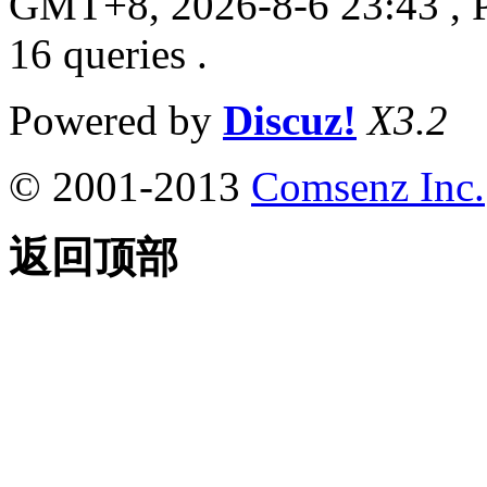
GMT+8, 2026-8-6 23:43
, 
16 queries .
Powered by
Discuz!
X3.2
© 2001-2013
Comsenz Inc.
返回顶部