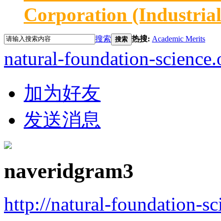
Corporation (Industria
搜索
热搜:
Academic Merits
搜索
natural-foundation-science.
加为好友
发送消息
naveridgram3
http://natural-foundation-s