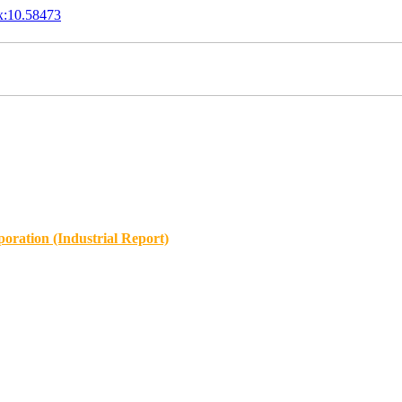
x:10.58473
oration (Industrial Report)