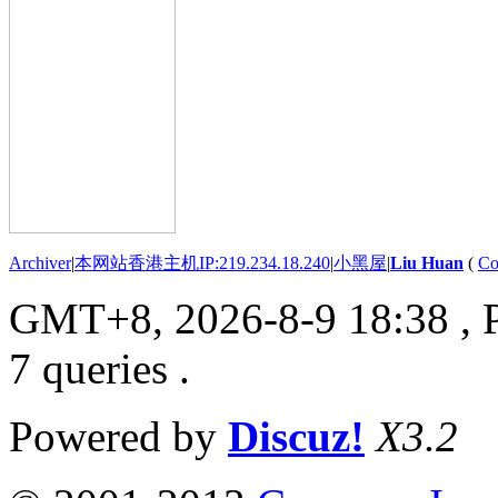
Archiver
|
本网站香港主机IP:219.234.18.240
|
小黑屋
|
Liu Huan
(
Co
GMT+8, 2026-8-9 18:38
, 
7 queries .
Powered by
Discuz!
X3.2