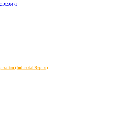
x:10.58473
oration (Industrial Report)