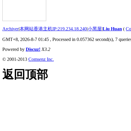
Archiver
|
本网站香港主机IP:219.234.18.240
|
小黑屋
|
Liu Huan
(
Co
GMT+8, 2026-8-7 01:45
, Processed in 0.057362 second(s), 7 queries
Powered by
Discuz!
X3.2
© 2001-2013
Comsenz Inc.
返回顶部