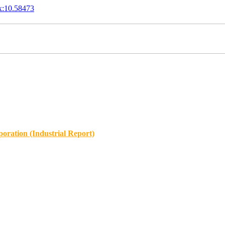
x:10.58473
oration (Industrial Report)