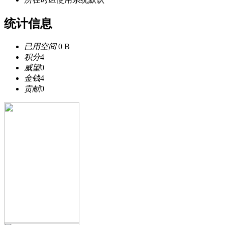
统计信息
已用空间
0 B
积分
4
威望
0
金钱
4
贡献
0