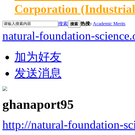
Corporation (Industria
搜索
热搜:
Academic Merits
搜索
natural-foundation-science.
加为好友
发送消息
ghanaport95
http://natural-foundation-s