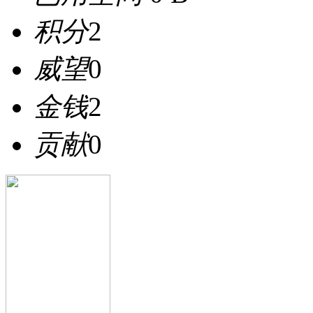
积分
2
威望
0
金钱
2
贡献
0