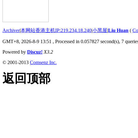
Archiver
|
本网站香港主机IP:219.234.18.240
|
小黑屋
|
Liu Huan
(
Co
GMT+8, 2026-8-9 13:51
, Processed in 0.057827 second(s), 7 queries
Powered by
Discuz!
X3.2
© 2001-2013
Comsenz Inc.
返回顶部