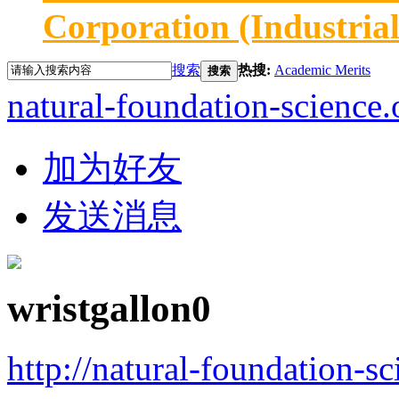
Corporation (Industria
搜索
热搜:
Academic Merits
搜索
natural-foundation-science.
加为好友
发送消息
wristgallon0
http://natural-foundation-s