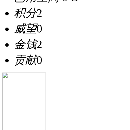
积分
2
威望
0
金钱
2
贡献
0