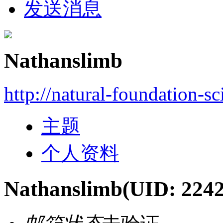
发送消息
Nathanslimb
http://natural-foundation-s
主题
个人资料
Nathanslimb
(UID: 224