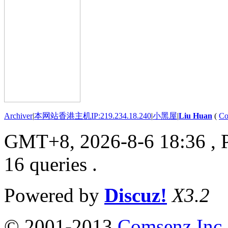
Archiver
|
本网站香港主机IP:219.234.18.240
|
小黑屋
|
Liu Huan
(
Co
GMT+8, 2026-8-6 18:36
, 
16 queries .
Powered by
Discuz!
X3.2
© 2001-2013
Comsenz Inc.