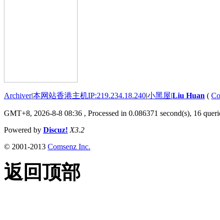
Archiver
|
本网站香港主机IP:219.234.18.240
|
小黑屋
|
Liu Huan
(
Co
GMT+8, 2026-8-8 08:36
, Processed in 0.086371 second(s), 16 querie
Powered by
Discuz!
X3.2
© 2001-2013
Comsenz Inc.
返回顶部