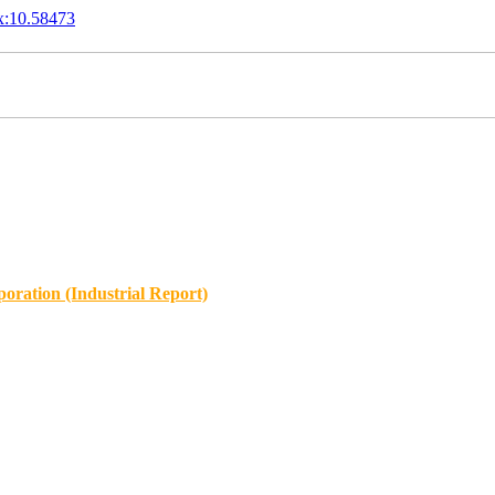
x:10.58473
oration (Industrial Report)