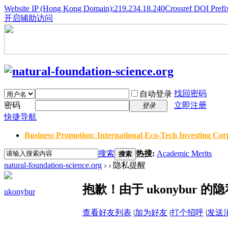
Website IP (Hong Kong Domain):219.234.18.240
Crossref DOI Prefi
开启辅助访问
找回密码
自动登录
密码
立即注册
登录
快捷导航
Business Promotion: International Eco-Tech Investing Corp
搜索
热搜:
Academic Merits
搜索
natural-foundation-science.org
›
›
隐私提醒
抱歉！由于 ukonybur
ukonybur
查看好友列表
|
加为好友
|
打个招呼
|
发送