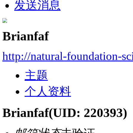
发送消息
Brianfaf
http://natural-foundation-s
主题
个人资料
Brianfaf
(UID: 220393)