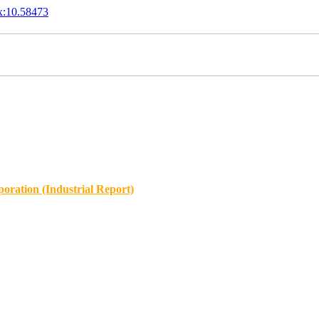
x:10.58473
oration (Industrial Report)