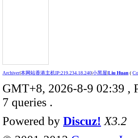
Archiver
|
本网站香港主机IP:219.234.18.240
|
小黑屋
|
Liu Huan
(
Co
GMT+8, 2026-8-9 02:39
, 
7 queries .
Powered by
Discuz!
X3.2