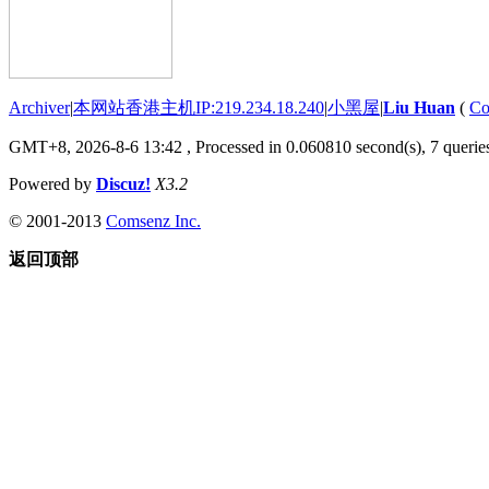
Archiver
|
本网站香港主机IP:219.234.18.240
|
小黑屋
|
Liu Huan
(
Co
GMT+8, 2026-8-6 13:42
, Processed in 0.060810 second(s), 7 queries
Powered by
Discuz!
X3.2
© 2001-2013
Comsenz Inc.
返回顶部