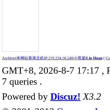
Archiver
|
本网站香港主机IP:219.234.18.240
|
小黑屋
|
Liu Huan
(
Co
GMT+8, 2026-8-7 17:17
, 
7 queries .
Powered by
Discuz!
X3.2