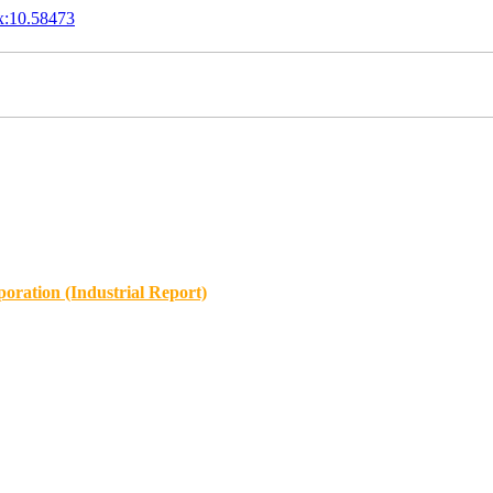
x:10.58473
oration (Industrial Report)