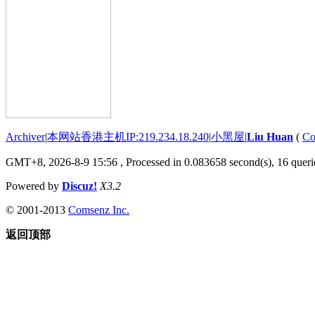
Archiver
|
本网站香港主机IP:219.234.18.240
|
小黑屋
|
Liu Huan
(
Co
GMT+8, 2026-8-9 15:56
, Processed in 0.083658 second(s), 16 querie
Powered by
Discuz!
X3.2
© 2001-2013
Comsenz Inc.
返回顶部