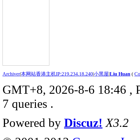
Archiver
|
本网站香港主机IP:219.234.18.240
|
小黑屋
|
Liu Huan
(
Co
GMT+8, 2026-8-6 18:46
, 
7 queries .
Powered by
Discuz!
X3.2