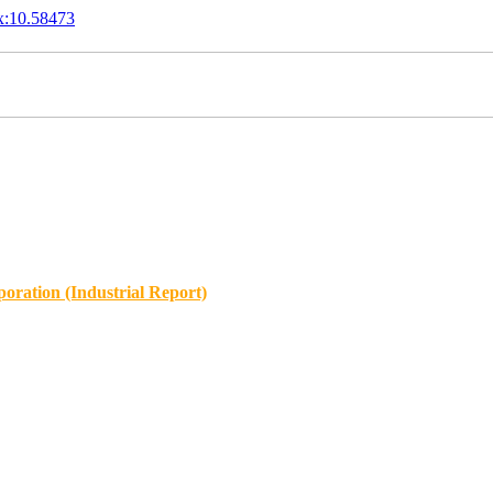
x:10.58473
oration (Industrial Report)