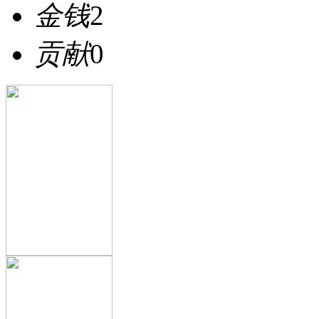
金钱
2
贡献
0