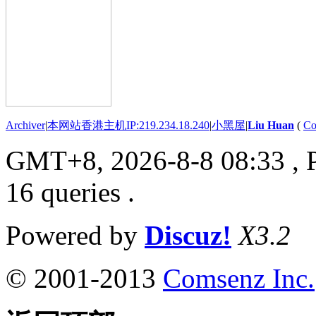
Archiver
|
本网站香港主机IP:219.234.18.240
|
小黑屋
|
Liu Huan
(
Co
GMT+8, 2026-8-8 08:33
, 
16 queries .
Powered by
Discuz!
X3.2
© 2001-2013
Comsenz Inc.