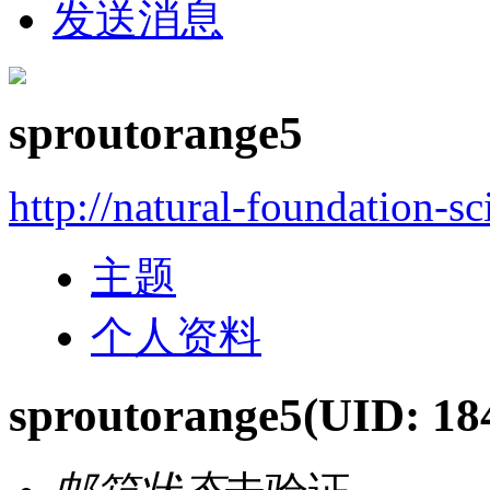
发送消息
sproutorange5
http://natural-foundation-s
主题
个人资料
sproutorange5
(UID: 18