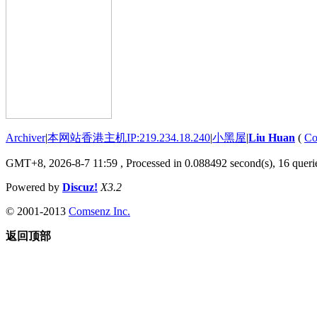
Archiver
|
本网站香港主机IP:219.234.18.240
|
小黑屋
|
Liu Huan
(
Co
GMT+8, 2026-8-7 11:59
, Processed in 0.088492 second(s), 16 querie
Powered by
Discuz!
X3.2
© 2001-2013
Comsenz Inc.
返回顶部