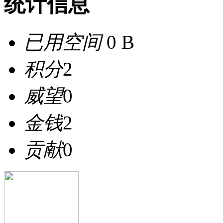
统计信息
已用空间
0 B
积分
2
威望
0
金钱
2
贡献
0