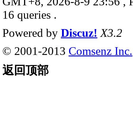
GMT+8, 2026-8-9 23:56
, 
16 queries .
Powered by
Discuz!
X3.2
© 2001-2013
Comsenz Inc.
返回顶部