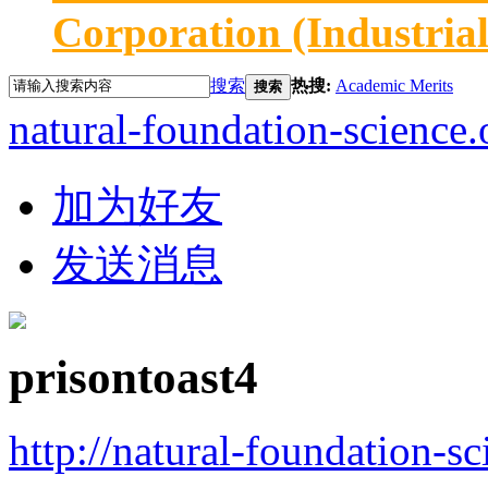
Corporation (Industria
搜索
热搜:
Academic Merits
搜索
natural-foundation-science.
加为好友
发送消息
prisontoast4
http://natural-foundation-s