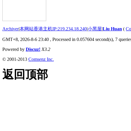
Archiver
|
本网站香港主机IP:219.234.18.240
|
小黑屋
|
Liu Huan
(
Co
GMT+8, 2026-8-6 23:40
, Processed in 0.057604 second(s), 7 queries
Powered by
Discuz!
X3.2
© 2001-2013
Comsenz Inc.
返回顶部