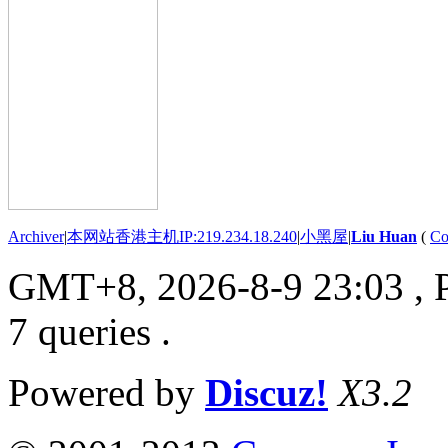
Archiver
|
本网站香港主机IP:219.234.18.240
|
小黑屋
|
Liu Huan
(
Co
GMT+8, 2026-8-9 23:03
, 
7 queries .
Powered by
Discuz!
X3.2