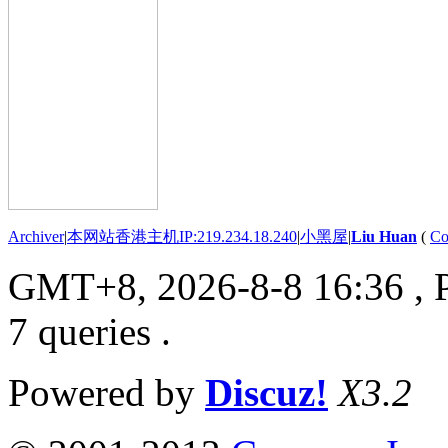
Archiver
|
本网站香港主机IP:219.234.18.240
|
小黑屋
|
Liu Huan
(
Co
GMT+8, 2026-8-8 16:36
, 
7 queries .
Powered by
Discuz!
X3.2