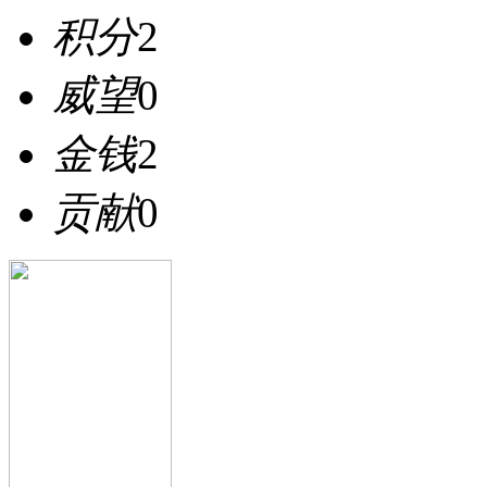
积分
2
威望
0
金钱
2
贡献
0