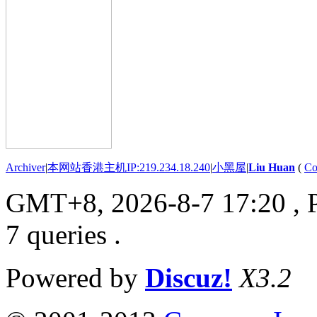
Archiver
|
本网站香港主机IP:219.234.18.240
|
小黑屋
|
Liu Huan
(
Co
GMT+8, 2026-8-7 17:20
, 
7 queries .
Powered by
Discuz!
X3.2